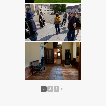
1
2
3
►