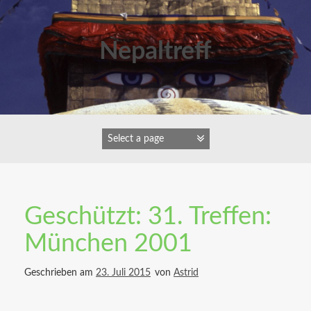
Zum
Inhalt
springen
Nepaltreff
Geschützt: 31. Treffen:
München 2001
Geschrieben am
23. Juli 2015
von
Astrid