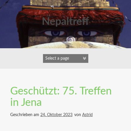
Zum
Inhalt
springen
Nepaltreff
Geschützt: 75. Treffen
in Jena
Geschrieben am
24. Oktober 2023
von
Astrid