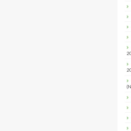
2
2
(N