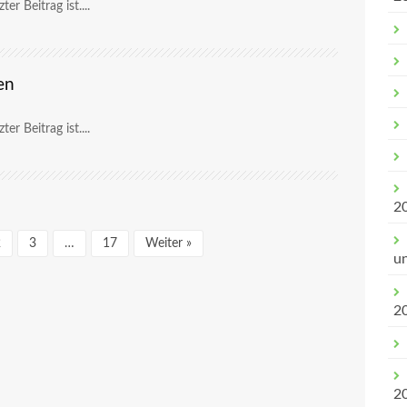
er Beitrag ist....
en
er Beitrag ist....
2
2
3
…
17
Weiter »
u
2
2