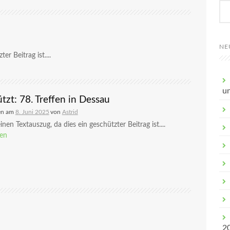
NE
er Beitrag ist....
u
tzt: 78. Treffen in Dessau
en am
8. Juni 2025
von
Astrid
inen Textauszug, da dies ein geschützter Beitrag ist....
sen
2