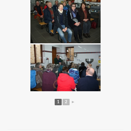
1
2
►