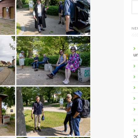
NE
u
2