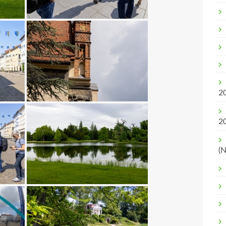
2
2
(N