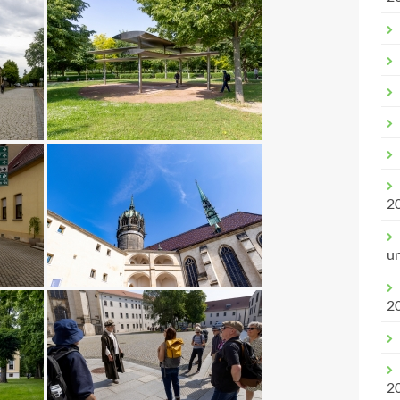
2
u
2
2