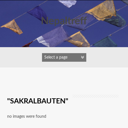
Zum
Inhalt
springen
Nepaltreff
IMAGES TAGGED
"SAKRALBAUTEN"
no images were found