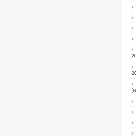
2
2
(N