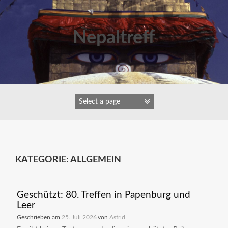
Zum
Inhalt
springen
Nepaltreff
KATEGORIE:
ALLGEMEIN
Geschützt: 80. Treffen in Papenburg und
Leer
Geschrieben am
25. Juli 2026
von
Astrid