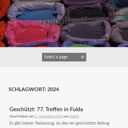
Zum
Inhalt
springen
Nepaltreff
SCHLAGWORT:
2024
Geschützt: 77. Treffen in Fulda
Geschrieben am
5. November 2024
von
Astrid
Es gibt keinen Textauszug, da dies ein geschützter Beitrag