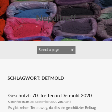
Zum
Inhalt
springen
Nepaltreff
SCHLAGWORT:
DETMOLD
Geschützt: 70. Treffen in Detmold 2020
Geschrieben am
28. September 2020
von
Astrid
Es gibt keinen Textauszug, da dies ein geschützter Beitrag