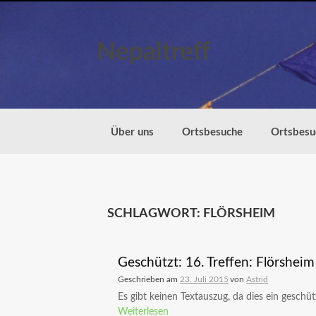
Zum
Inhalt
springen
Nepaltreff
Über uns
Ortsbesuche
Ortsbesu
SCHLAGWORT:
FLÖRSHEIM
Geschützt: 16. Treffen: Flörshei
Geschrieben am
23. Juli 2015
von
Astrid
Es gibt keinen Textauszug, da dies ein geschützt
Weiterlesen