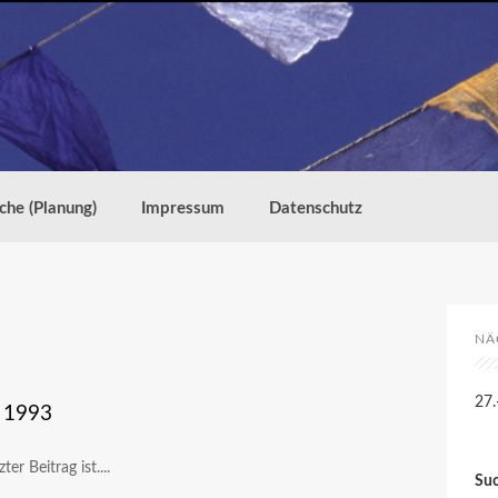
che (Planung)
Impressum
Datenschutz
NÄ
27.
m 1993
er Beitrag ist....
Su