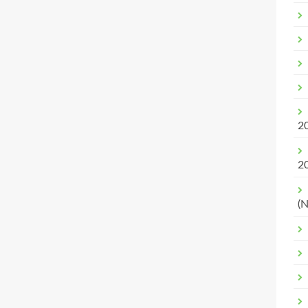
2
2
(N