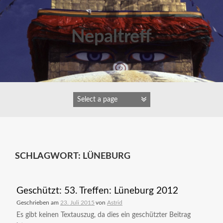
Zum
Inhalt
springen
Nepaltreff
SCHLAGWORT:
LÜNEBURG
Geschützt: 53. Treffen: Lüneburg 2012
Geschrieben am
23. Juli 2015
von
Astrid
Es gibt keinen Textauszug, da dies ein geschützter Beitrag