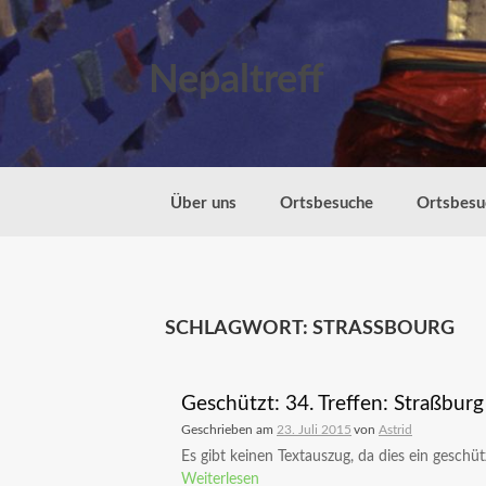
Zum
Inhalt
springen
Nepaltreff
Über uns
Ortsbesuche
Ortsbesu
SCHLAGWORT:
STRASSBOURG
Geschützt: 34. Treffen: Straßbur
Geschrieben am
23. Juli 2015
von
Astrid
Es gibt keinen Textauszug, da dies ein geschützt
Weiterlesen