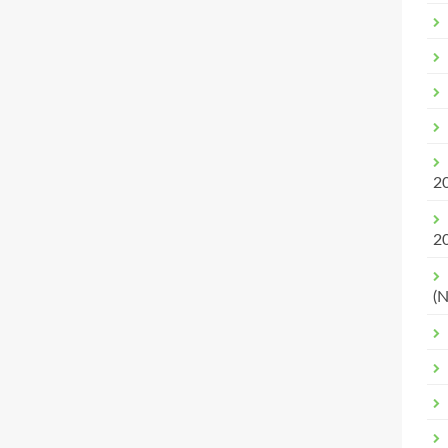
2
2
(N