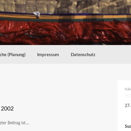
che (Planung)
Impressum
Datenschutz
NÄ
27.
g 2002
er Beitrag ist....
Su